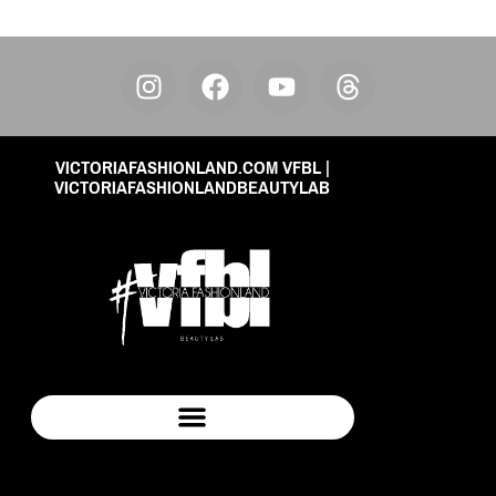
VICTORIAFASHIONLAND.COM VFBL |
VICTORIAFASHIONLANDBEAUTYLAB
POLÍTICA DE VENTAS Y DEVOLUCIONES