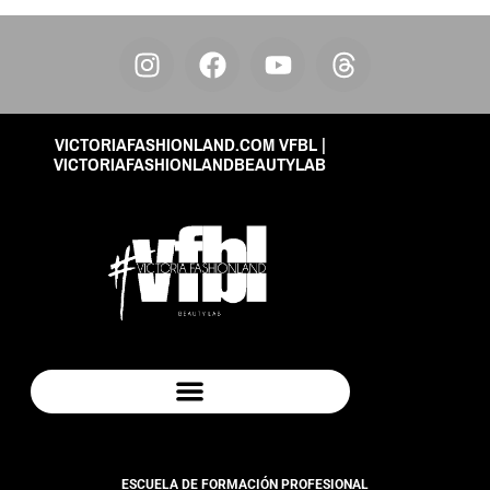
VICTORIAFASHIONLAND.COM VFBL |
VICTORIAFASHIONLANDBEAUTYLAB
POLÍTICA DE VENTAS Y DEVOLUCIONES
ESCUELA DE FORMACIÓN PROFESIONAL