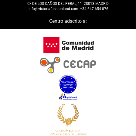
C/ DE LOS CAÑOS DEL PERAL, 11 28013 MADRID
info@victoriafashionland.com
+34 647 654 876
Centro adscrito a: