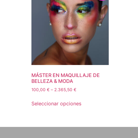
MÁSTER EN MAQUILLAJE DE
BELLEZA & MODA
100,00
€
–
2.365,50
€
Seleccionar opciones